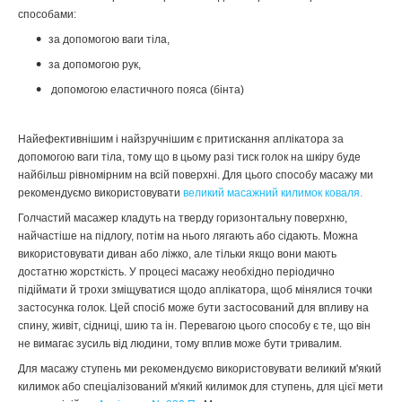
способами:
за допомогою ваги тіла,
за допомогою рук,
допомогою еластичного пояса (бінта)
Найефективнішим і найзручнішим є притискання аплікатора за
допомогою ваги тіла, тому що в цьому разі тиск голок на шкіру буде
найбільш рівномірним на всій поверхні. Для цього способу масажу ми
рекомендуємо використовувати
великий масажний килимок коваля.
Голчастий масажер кладуть на тверду горизонтальну поверхню,
найчастіше на підлогу, потім на нього лягають або сідають. Можна
використовувати диван або ліжко, але тільки якщо вони мають
достатню жорсткість. У процесі масажу необхідно періодично
підіймати й трохи зміщуватися щодо аплікатора, щоб мінялися точки
застосунка голок. Цей спосіб може бути застосований для впливу на
спину, живіт, сідниці, шию та ін. Перевагою цього способу є те, що він
не вимагає зусиль від людини, тому вплив може бути тривалим.
Для масажу ступень ми рекомендуємо використовувати великий м'який
килимок або спеціалізований м'який килимок для ступень, для цієї мети