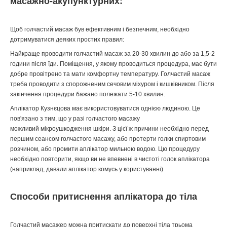
масажно-акупунктурних:
Щоб голчастий масаж був ефективним і безпечним, необхідно
дотримуватися деяких простих правил:
Найкраще проводити голчастий масаж за 20-30 хвилин до або за 1,5-2
години після їди. Поміщення, у якому проводиться процедура, має бути
добре провітрено та мати комфортну температуру. Голчастий масаж
треба проводити з спорожненим сечовим міхуром і кишківником. Після
закінчення процедури бажано полежати 5-10 хвилин.
Аплікатор Кузнєцова має використовуватися однією людиною. Це
пов'язано з тим, що у разі голчастого масажу
можливий мікроушкодження шкіри. З цієї ж причини необхідно перед
першим сеансом голчастого масажу, або протерти голки спиртовим
розчином, або промити аплікатор мильною водою. Цю процедуру
необхідно повторити, якщо ви не впевнені в чистоті голок аплікатора
(наприклад, давали аплікатор комусь у користуванні)
Способи притиснення аплікатора до тіла
Голчастий масажер можна притискати до поверхні тіла трьома