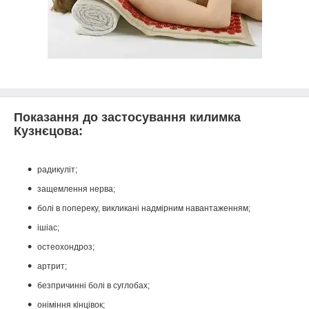
Показання до застосування килимка
Кузнєцова:
радикуліт;
защемлення нерва;
болі в попереку, викликані надмірним навантаженням;
ішіас;
остеохондроз;
артрит;
безпричинні болі в суглобах;
оніміння кінцівок;