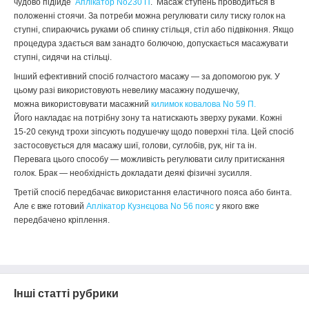
чудово підійде
Аплікатор No230 П
. Масаж ступень проводиться в
положенні стоячи. За потреби можна регулювати силу тиску голок на
ступні, спираючись руками об спинку стільця, стіл або підвіконня. Якщо
процедура здається вам занадто болючою, допускається масажувати
ступні, сидячи на стільці.
Інший ефективний спосіб голчастого масажу — за допомогою рук. У
цьому разі використовують невелику масажну подушечку,
можна використовувати масажний
килимок ковалова No 59 П.
Його накладає на потрібну зону та натискають зверху руками. Кожні
15-20 секунд трохи зіпсують подушечку щодо поверхні тіла. Цей спосіб
застосовується для масажу шиї, голови, суглобів, рук, ніг та ін.
Перевага цього способу — можливість регулювати силу притискання
голок. Брак — необхідність докладати деякі фізичні зусилля.
Третій спосіб передбачає використання еластичного пояса або бинта.
Але є вже готовий
Аплікатор Кузнєцова No 56 пояс
у якого вже
передбачено кріплення.
Інші статті рубрики