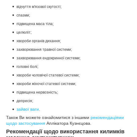
відчуття м'язової скутості;
спазми;
підвищена маса тіла;
целюліт;
хвороби органів дихання;
захворювання травної системи;
захворювання ендокринної системи;
головні болі;
хвороби чоловічої статевої системи;
хвороби жіночої статевої системи;
підвищена нервозність;
депресія;
зайвої ваги
.
Також Ви можете ознайомитися з іншими
рекомендаціями
щодо застосування
Аплікатора Кузнєцова.
Рекомендації щодо використання килимків