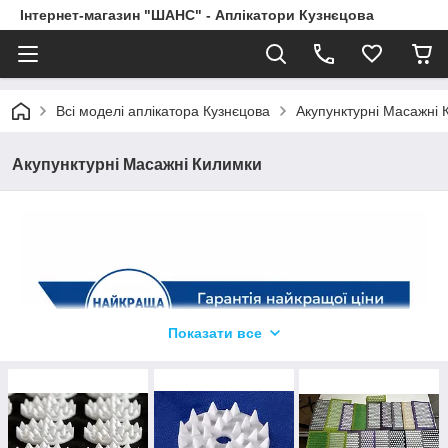
Інтернет-магазин "ШАНС" - Аплікатори Кузнєцова
Всі моделі аплікатора Кузнєцова
Акупунктурні Масажні 
Акупунктурні Масажні Килимки
Показати все
Яка різниця між серіями Eko-Lux та Eko-