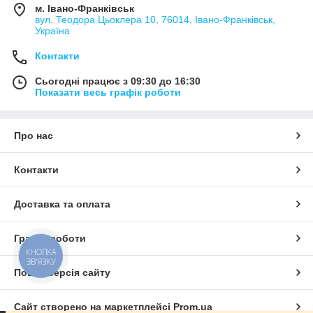
м. Івано-Франківськ
допомагають зняти м'язову напругу, покращити самопочуття
вул. Теодора Цьоклера 10, 76014, Івано-Франківськ,
й відновитися після фізичних навантажень.
Україна
Контакти
Сьогодні працює з 09:30 до 16:30
Показати весь графік роботи
Про нас
Контакти
Доставка та оплата
Графік роботи
КНОПКА
ЗВ'ЯЗКУ
Повна версія сайту
Сайт створено на маркетплейсі
Prom.ua