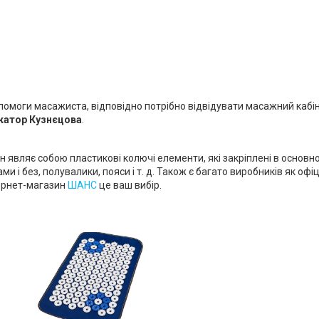
помоги масажиста, відповідно потрібно відвідувати масажний кабін
катор Кузнєцова
.
 являє собою пластикові колючі елементи, які закріплені в основно
і без, полувалики, пояси і т. д. Також є багато виробників як офіц
тернет-магазин
ШАНС
це ваш вибір.