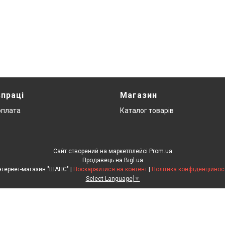
впраці
Магазин
оплата
Каталог товарів
Сайт створений на маркетплейсі
Prom.ua
Продавець на Bigl.ua
Інтернет-магазин "ШАНС" |
Поскаржитися на контент
|
Політика конфіденційнос
Select Language
▼