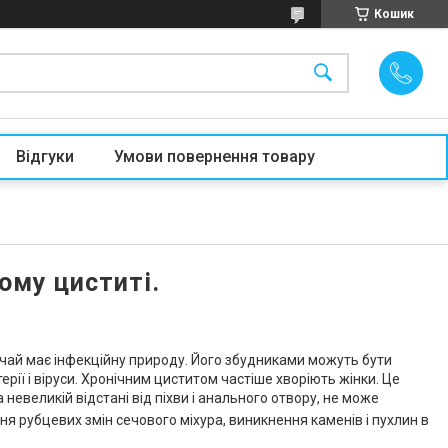
Кошик
Відгуки
Умови повернення товару
ому циститі.
ичай має інфекційну природу. Його збудниками можуть бути
ерії і віруси. Хронічним циститом частіше хворіють жінки. Це
невеликій відстані від піхви і анального отвору, не може
я рубцевих змін сечового міхура, виникнення каменів і пухлин в