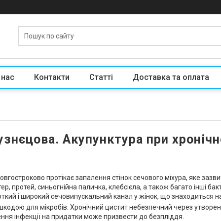
 нас
Контакти
Статті
Доставка та оплата
узнєцова. Акупунктура при хронічн
овгостроково протікає запалення стінок сечового міхура, яке зазв
р, протей, синьогнійна паличка, клебсієла, а також багато інші бакт
откий і широкий сечовипускальний канал у жінок, що знаходиться на 
кодою для мікробів.
Хронічний цистит небезпечний через утворенн
ення інфекції на придатки може призвести до безпліддя.