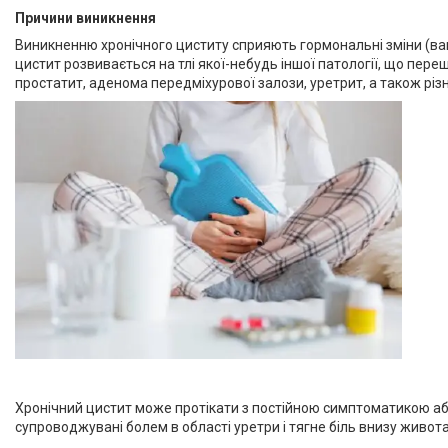
Причини виникнення
Виникненню хронічного циститу сприяють гормональні зміни (вагіт
цистит розвивається на тлі якої-небудь іншої патології, що пере
простатит, аденома передміхурової залози, уретрит, а також різн
Хронічний цистит може протікати з постійною симптоматикою або
супроводжувані болем в області уретри і тягне біль внизу живот