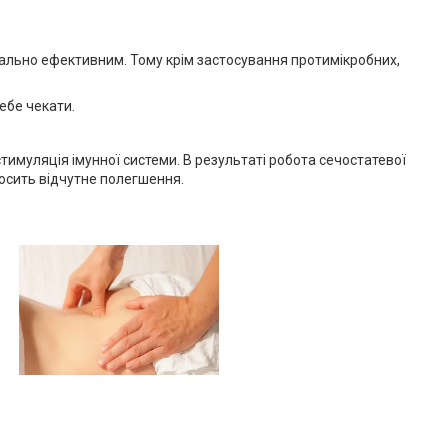
мально ефективним. Тому крім застосування протимікробних,
ебе чекати.
 стимуляція імунної системи. В результаті робота сечостатевої
осить відчутне полегшення.