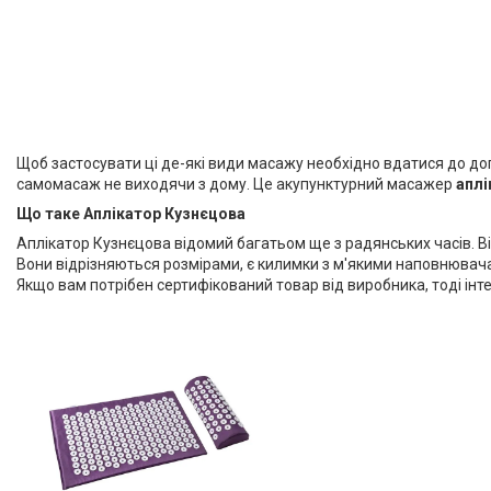
Щоб застосувати ці де-які види масажу необхідно вдатися до до
самомасаж не виходячи з дому. Це акупунктурний масажер
аплі
Що таке Аплікатор Кузнєцова
Аплікатор Кузнєцова відомий багатьом ще з радянських часів. Він
Вони відрізняються розмірами, є килимки з м'якими наповнювачами 
Якщо вам потрібен сертифікований товар від виробника, тоді ін