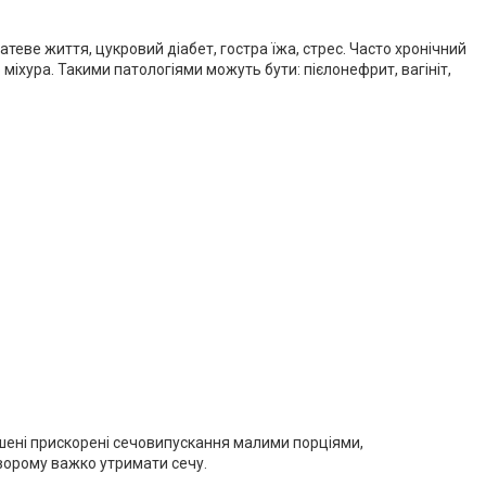
теве життя, цукровий діабет, гостра їжа, стрес. Часто хронічний
міхура. Такими патологіями можуть бути: пієлонефрит, вагініт,
ушені прискорені сечовипускання малими порціями,
хворому важко утримати сечу.