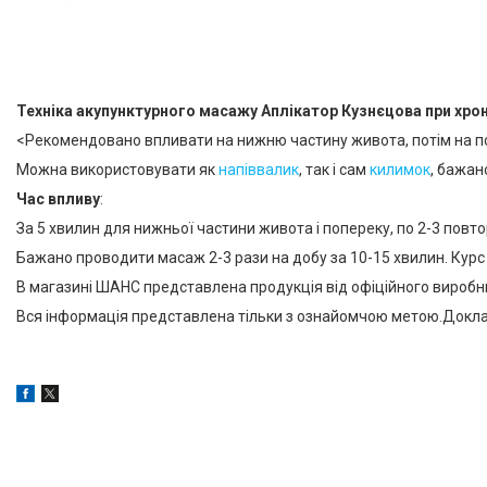
Техніка акупунктурного масажу Аплікатор Кузнєцова при хрон
<Рекомендовано впливати на нижню частину живота, потім на п
Можна використовувати як
напіввалик
, так і сам
килимок
, бажано
Час впливу
:
За 5 хвилин для нижньої частини живота і попереку, по 2-3 повт
Бажано проводити масаж 2-3 рази на добу за 10-15 хвилин. Курс 2
В магазині ШАНС представлена продукція від офіційного виробника
Вся інформація представлена тільки з ознайомчою метою.Доклад