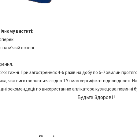
ічному циститі:
оперек.
 на м'якій основі.
орення.
-3 тижні. При загостреннях 4-6 разів на добу по 5-7 хвилин протяг
, яка виготовляється згідно ТУ і має сертифікат відповідності. На
ні рекомендації по використанню аплікатора кузнєцова повинні бут
Будьте Здорові !