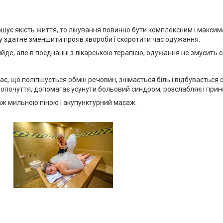
шує якість життя, то лікування повинно бути комплексним і макси
у здатне зменшити прояв хвороби і скоротити час одужання.
де, але в поєднанні з лікарською терапією, одужання не змусить с
чає, що поліпшується обмін речовин, знімається біль і відбувається
мопочуття, допомагає усунути больовий синдром, розслабляє і прин
ж мильною піною і акупунктурний масаж.