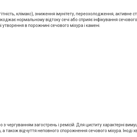
ність, клімакс), зниження імунітету, переохолодження, активне ста
шкоджає нормальному відтоку сечі або сприяє інфікування сечового 
і утворення в порожнині сечового міхура і камені.
 з чергуванням загострень і ремісій. Для циститу характерні вим
а, а також відчуття неповного спорожнення сечового міхура. Іноді 