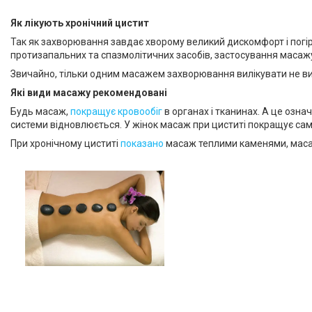
Як лікують хронічний цистит
Так як захворювання завдає хворому великий дискомфорт і погір
протизапальних та спазмолітичних засобів, застосування масаж
Звичайно, тільки одним масажем захворювання вилікувати не вий
Які види масажу рекомендовані
Будь масаж,
покращує кровообіг
в органах і тканинах. А це озна
системи відновлюється. У жінок масаж при циститі покращує са
При хронічному циститі
показано
масаж теплими каменями, маса