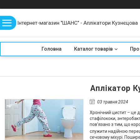
Інтернет-магазин "ШАНС" - Аплікатори Кузнєцова
Головна
Каталог товарів
Про
Аплікатор К
03 травня 2024
Хронічний цистит – це д
стафілококи, энтеробакте
пов'язано з тим, що кор
служити надійною переш
сечовому міхурі. Пошир