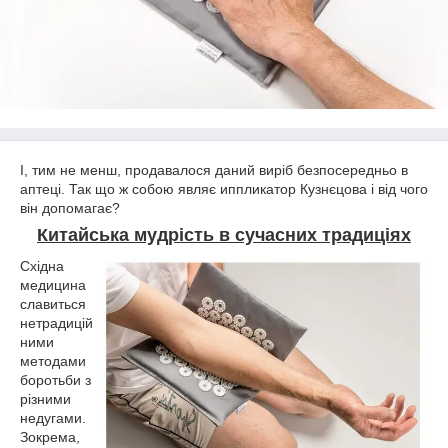
І, тим не менш, продавалося даний виріб безпосередньо в
аптеці. Так що ж собою являє иппликатор Кузнєцова і від чого
він допомагає?
Китайська мудрість в сучасних традиціях
Східна
медицина
славиться
нетрадицій
ними
методами
боротьби з
різними
недугами.
Зокрема,