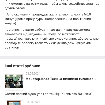
или сместить нагрузку тела, чтобы шипы воздействовали под
другим углом.
А по окончании процедуры желательно полежать 5-10
минут (кроме процедуры, направленной на повышения
тонуса).
І останнє: не варто забувати, що даний вид массажера
вважається індивідуальним, тому, по можливості,
намагайтеся виключити спільне використання, або ретельно
проводите обробку голчастих елементів дезинфікуючим
розчином.
Інші статті рубрики
03.05.2024
Майстер-Клас Техніка вишивки килимовій
Самий повний відео-урок по техніці "Килимова Вишивка"
03.05.2024