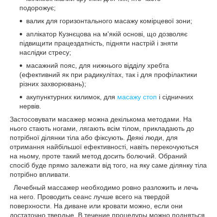
подорожує;
валик для горизонтального масажу комірцевої зони;
аплікатор Кузнєцова на м'якій основі, що дозволяє
підвищити працездатність, підняти настрій і зняти
наслідки стресу;
масажний пояс, для нижнього відділу хребта
(ефективний як при радикулітах, так і для профілактики
різних захворювань);
акупунктурних килимок, для
масажу стоп
і сідничних
нервів.
Застосовувати масажер можна декількома методами. На
нього стають ногами, лягають всім тілом, прикладають до
потрібної ділянки тіла або фіксують. Деякі люди, для
отримання найбільшої ефективності, навіть перекочуються
на ньому, проте такий метод досить болючий. Обраний
спосіб буде прямо залежати від того, на яку саме ділянку тіла
потрібно впливати.
Лечебный массажер необходимо ровно разложить и лечь
на него. Проводить сеанс лучше всего на твердой
поверхности. На диване или кровати можно, если они
достаточно твердые. В течение процедуры можно подняться