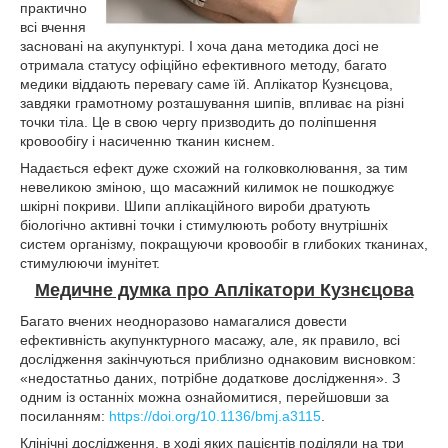
практично
всі вчення
засновані на акупунктурі. І хоча дана методика досі не
отримала статусу офіційно ефективного методу, багато
медики віддають перевагу саме їй. Аплікатор Кузнєцова,
завдяки грамотному розташування шипів, впливає на різні
точки тіла. Це в свою чергу призводить до поліпшення
кровообігу і насиченню тканин киснем.
Надається ефект дуже схожий на голковколювання, за тим
невеликою зміною, що масажний килимок не пошкоджує
шкірні покриви. Шипи аплікаційного вироби дратують
біологічно активні точки і стимулюють роботу внутрішніх
систем організму, покращуючи кровообіг в глибоких тканинах,
стимулюючи імунітет.
Медичне думка про Аплікатори Кузнєцова
Багато вчених неодноразово намагалися довести
ефективність акупунктурного масажу, але, як правило, всі
дослідження закінчуються приблизно однаковим висновком:
«недостатньо даних, потрібне додаткове дослідження». З
одним із останніх можна ознайомитися, перейшовши за
посиланням:
https://doi.org/10.1136/bmj.a3115
.
Клінічні дослідження, в ході яких пацієнтів поділяли на три