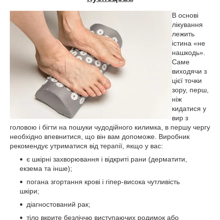
В основі
лікування
лежить
істина «не
нашкодь».
Саме
виходячи з
цієї точки
зору, перш,
ніж
кидатися у
вир з
головою і бігти на пошуки чудодійного килимка, в першу чергу
необхідно впевнитися, що він вам допоможе. Виробник
рекомендує утриматися від терапії, якщо у вас:
є шкірні захворювання і відкриті рани (дерматити,
екзема та інше);
погана згортання крові і гіпер-висока чутливість
шкіри;
діагностований рак;
тіло вкрите безліччю виступаючих родимок або