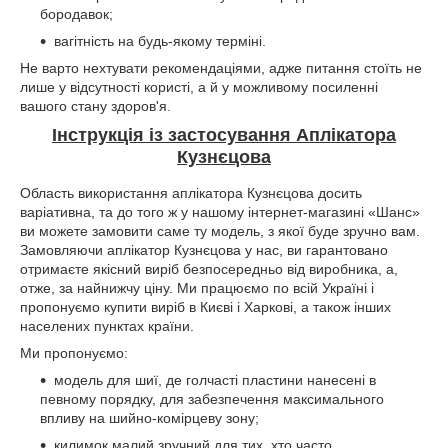
бородавок;
вагітність на будь-якому терміні.
Не варто нехтувати рекомендаціями, адже питання стоїть не
лише у відсутності користі, а й у можливому посиленні
вашого стану здоров'я.
Інструкція із застосування Аплікатора
Кузнєцова
Область використання аплікатора Кузнєцова досить
варіативна, та до того ж у нашому інтернет-магазині «Шанс»
ви можете замовити саме ту модель, з якої буде зручно вам.
Замовляючи аплікатор Кузнєцова у нас, ви гарантовано
отримаєте якісний виріб безпосередньо від виробника, а,
отже, за найнижчу ціну. Ми працюємо по всій Україні і
пропонуємо купити виріб в Києві і Харкові, а також інших
населених пунктах країни.
Ми пропонуємо:
модель для шиї, де голчасті пластини нанесені в
певному порядку, для забезпечення максимального
впливу на шийно-комірцеву зону;
килимок малий зручний для тих, хто часто