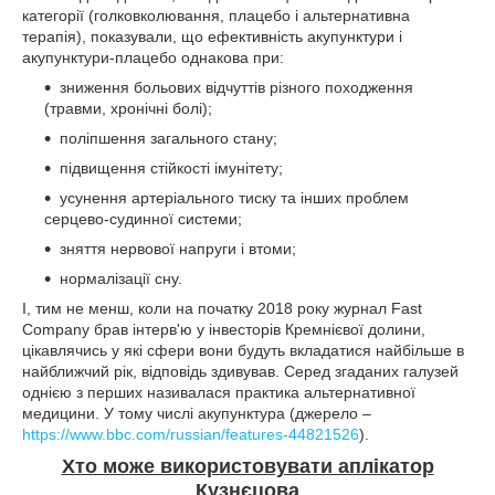
категорії (голковколювання, плацебо і альтернативна
терапія), показували, що ефективність акупунктури і
акупунктури-плацебо однакова при:
зниження больових відчуттів різного походження
(травми, хронічні болі);
поліпшення загального стану;
підвищення стійкості імунітету;
усунення артеріального тиску та інших проблем
серцево-судинної системи;
зняття нервової напруги і втоми;
нормалізації сну.
І, тим не менш, коли на початку 2018 року журнал Fast
Company брав інтерв'ю у інвесторів Кремнієвої долини,
цікавлячись у які сфери вони будуть вкладатися найбільше в
найближчий рік, відповідь здивував. Серед згаданих галузей
однією з перших називалася практика альтернативної
медицини. У тому числі акупунктура (джерело –
https://www.bbc.com/russian/features-44821526
).
Хто може використовувати аплікатор
Кузнєцова