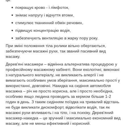
покращує крово - і лімфоток,
знімає напругу і відчуття втоми,
стимулює тканинний обмін речовин,
підвищує концентрацію водія,
забезпечують вентиляцію в жарку пору року.
При зміні положення тіла ролики вільно обертаються,
забезпечуючи масажні рухи, так званий пасивний вид
масажу.
Дерев'яні масажери – відмінна альтернатива процедурою у
професійному масажному кабінеті. Вони екологічні, виконані
з натурального матеріалу, не викликають алергії і не
вимагають особливих умов зберігання, максимально прості у
використанні, довговічні. Накидка на сидіння автомобіля
масажна – річ не просто корисна, але і просто необхідна,
особливо якщо людина проводить за кермом більше 1-2
годин в день. З таким сидінням поїздка на тривалий відстань
не буде викликати дискомфорт, відволікати водія, так як
масажні рухи впливають і на тіло, і на психіку. Дерев'яний
масажер-накидка – це зручний і максимально економний вид
масажу, але не менш ефективний і корисний.