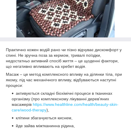
Практично кожен водій рано чи пізно відчуває дискомфорт у
спині. Не зручна поза за кермом, тривалі поїздки,
недостатньо активний спосіб життя – це щоденні фактори,
що негативно впливають на хребет водія.
Масаж – це метод комплексного впливу на ділянки тіла, при
якому, під час механічного впливу, відбуваються наступні
процеси:
активуються складні біохімічні процеси в тканинах
організму (про комплексному лікуванні дерев'яних
масажерів
https://www.healthline.com/health/beauty-skin-
care/wood-therapy
),
клітини збагачуються киснем,
йде зайва міжтканинна рідина,