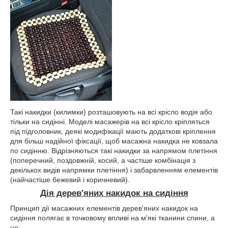
Такі накидки (килимки) розташовують на всі крісло водія або
тільки на сидінні. Моделі масажерів на всі крісло кріпляться
під підголовник, деякі модифікації мають додаткові кріплення
для більш надійної фіксації, щоб масажна накидка не ковзала
по сидінню. Відрізняються такі накидки за напрямом плетіння
(поперечний, поздовжній, косий, а частіше комбінація з
декількох видів напрямки плетіння) і забарвленням елементів
(найчастіше бежевий і коричневий).
Дія дерев'яних накидок на сидіння
Принцип дії масажних елементів дерев'яних накидок на
сидіння полягає в точковому впливі на м'які тканини спини, а
це: