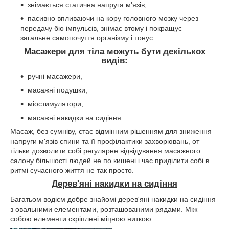
знімається статична напруга м'язів,
пасивно впливаючи на кору головного мозку через
передачу біо імпульсів, знімає втому і покращує
загальне самопочуття організму і тонус.
Масажери для тіла можуть бути декількох
видів:
ручні масажери,
масажні подушки,
міостимулятори,
масажні накидки на сидіння.
Масаж, без сумніву, стає відмінним рішенням для зниження
напруги м'язів спини та її профілактики захворювань, от
тільки дозволити собі регулярне відвідування масажного
салону більшості людей не по кишені і час приділити собі в
ритмі сучасного життя не так просто.
Дерев'яні накидки на сидіння
Багатьом водієм добре знайомі дерев'яні накидки на сидіння
з овальними елементами, розташованими рядами. Між
собою елементи скріплені міцною ниткою.