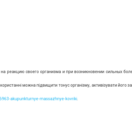
на реакцию своего организма и при возникновении сильных бо
ористанні можна підвищити тонус організму, активізувати його зах
46963-akupunkturnye-massazhnye-kovriki
.