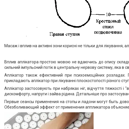
Масаж і вплив на активні зони корисні не тільки для лікування, а
Вплив аплікатора простою мовою не вдаючись до опису складни
сильний імпульсний потік в центральну нервову систему, яка в св
Аплікатор також ефективний при психоемоційних розладах. Пр
прикладають аплікатор при лікуванні плоскостопості різного сту
Аплікатор застосовують при набряках ніг, відчуття тяжкості і "
дискомфорту, напруги і зайва рідина. Детальніше про застосуван
Первые сеансы применения на стопы и ладони могут быть дово
Обезболивающий эффект от применения аппликатора объясняет