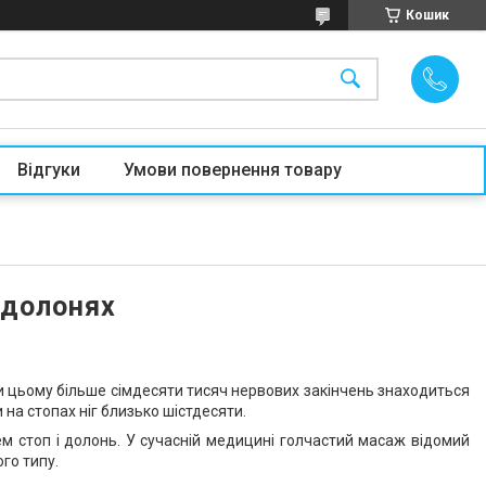
Кошик
Відгуки
Умови повернення товару
і долонях
При цьому більше сімдесяти тисяч нервових закінчень знаходиться
и на стопах ніг близько шістдесяти.
м стоп і долонь. У сучасній медицині голчастий масаж відомий
го типу.