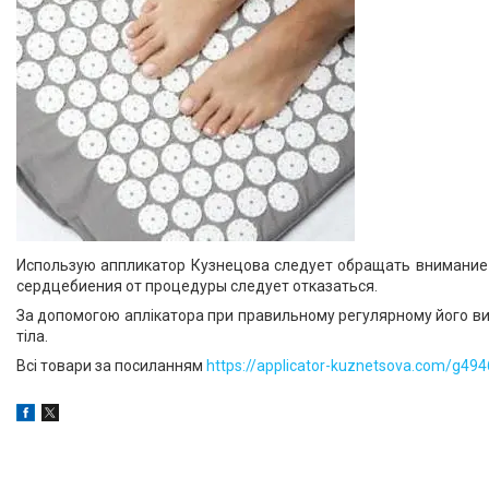
Использую аппликатор Кузнецова следует обращать внимание 
сердцебиения от процедуры следует отказаться.
За допомогою аплікатора при правильному регулярному його вик
тіла.
Всі товари за посиланням
https://applicator-kuznetsova.com/g49