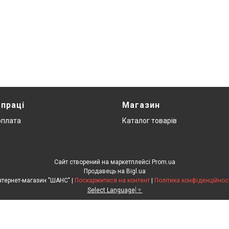
впраці
Магазин
оплата
Каталог товарів
Сайт створений на маркетплейсі
Prom.ua
Продавець на Bigl.ua
Інтернет-магазин "ШАНС" |
Поскаржитися на контент
|
Політика конфіденційнос
Select Language
▼