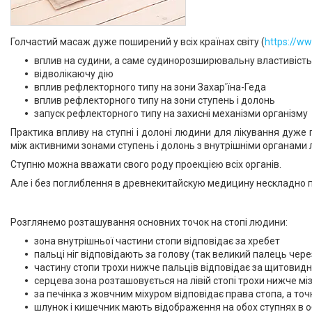
Голчастий масаж дуже поширений у всіх країнах світу (
https://ww
вплив на судини, а саме судинорозширювальну властивість
відволікаючу дію
вплив рефлекторного типу на зони Захар'їна-Геда
вплив рефлекторного типу на зони ступень і долонь
запуск рефлекторного типу на захисні механізми організму
Практика впливу на ступні і долоні людини для лікування дуж
між активними зонами ступень і долонь з внутрішніми органами 
Ступню можна вважати свого роду проекцією всіх органів.
Але і без поглиблення в древнекитайскую медицину нескладно по
Розглянемо розташування основних точок на стопі людини:
зона внутрішньої частини стопи відповідає за хребет
пальці ніг відповідають за голову (так великий палець через 
частину стопи трохи нижче пальців відповідає за щитовидну 
серцева зона розташовується на лівій стопі трохи нижче мі
за печінка з жовчним міхуром відповідає права стопа, а то
шлунок і кишечник мають відображення на обох ступнях в 