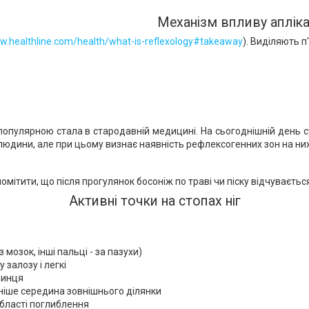
Механізм впливу аплік
w.healthline.com/health/what-is-reflexology#takeaway
). Виділяють п
е популярною стала в стародавній медицині. На сьогоднішній день
людини, але при цьому визнає наявність рефлексогенних зон на них
мітити, що після прогулянок босоніж по траві чи піску відчуваєтьс
Активні точки на стопах ніг
мозок, інші пальці - за пазухи)
залозу і легкі
зинця
чніше середина зовнішнього ділянки
області поглиблення