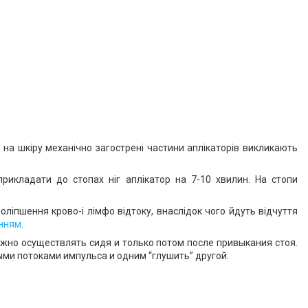
на шкіру механічно загострені частини аплікаторів викликають
прикладати до стопах ніг аплікатор на 7-10 хвилин. На стопи
поліпшення крово-і лімфо відтоку, внаслідок чого йдуть відчуття
нням
.
жно осуществлять сидя и только потом после привыкания стоя.
ми потоками импульса и одним “глушить” другой.