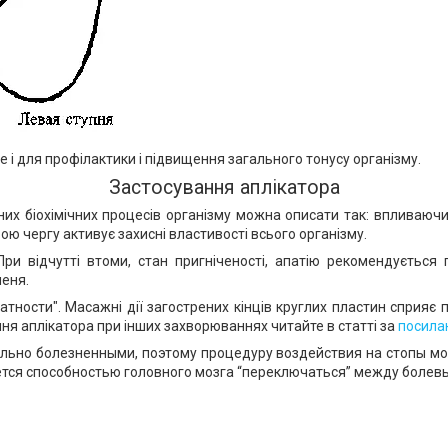
ле і для профілактики і підвищення загального тонусу організму.
Застосування аплікатора
х біохімічних процесів організму можна описати так: впливаючи 
ою чергу активує захисні властивості всього організму.
и відчутті втоми, стан пригніченості, апатію рекомендується 
пеня.
ватности". Масажні дії загострених кінців круглих пластин сприяє 
ня аплікатора при інших захворюваннях читайте в статті за
посила
льно болезненными, поэтому процедуру воздействия на стопы мо
ся способностью головного мозга “переключаться” между болевы