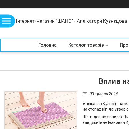
Інтернет-магазин "ШАНС" - Аплікатори Кузнєцова
Головна
Каталог товарів
Про
Вплив на
03 травня 2024
Аплікатор Кузнєцова має
на стопах ніг, які утвор
Ще в давніх записах Ти
завдяки Іван Іванович 