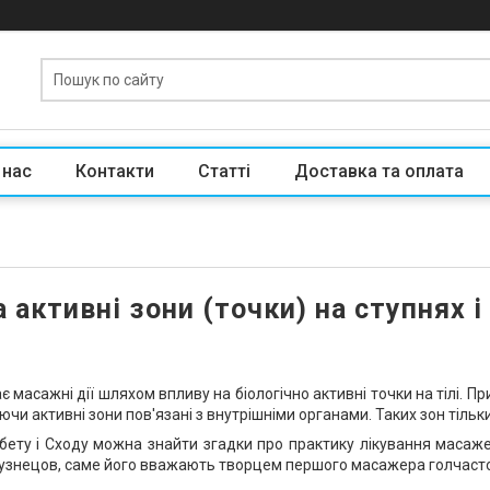
 нас
Контакти
Статті
Доставка та оплата
 активні зони (точки) на ступнях 
 масажні дії шляхом впливу на біологічно активні точки на тілі. 
юючи активні зони пов'язані з внутрішніми органами. Таких зон тільк
бету і Сходу можна знайти згадки про практику лікування масаже
Кузнецов, саме його вважають творцем першого масажера голчасто