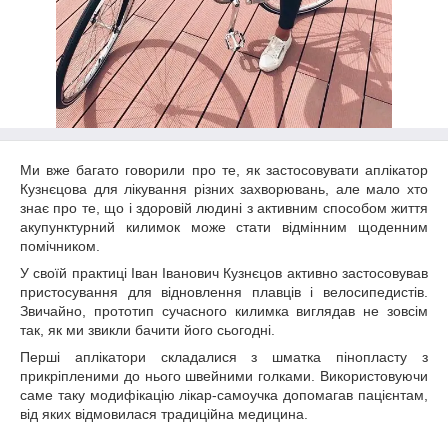
Ми вже багато говорили про те, як застосовувати аплікатор
Кузнєцова для лікування різних захворювань, але мало хто
знає про те, що і здоровій людині з активним способом життя
акупунктурний килимок може стати відмінним щоденним
помічником.
У своїй практиці Іван Іванович Кузнєцов активно застосовував
пристосування для відновлення плавців і велосипедистів.
Звичайно, прототип сучасного килимка виглядав не зовсім
так, як ми звикли бачити його сьогодні.
Перші аплікатори складалися з шматка пінопласту з
прикріпленими до нього швейними голками. Використовуючи
саме таку модифікацію лікар-самоучка допомагав пацієнтам,
від яких відмовилася традиційна медицина.