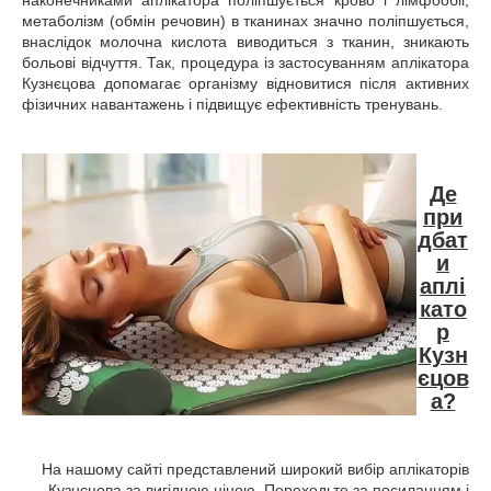
метаболізм (обмін речовин) в тканинах значно поліпшується,
внаслідок молочна кислота виводиться з тканин, зникають
больові відчуття. Так, процедура із застосуванням аплікатора
Кузнєцова допомагає організму відновитися після активних
фізичних навантажень і підвищує ефективність тренувань.
Де
при
дбат
и
аплі
като
р
Кузн
єцов
а?
На нашому сайті представлений широкий вибір аплікаторів
Кузнєцова за вигідною ціною. Переходьте за посиланням і