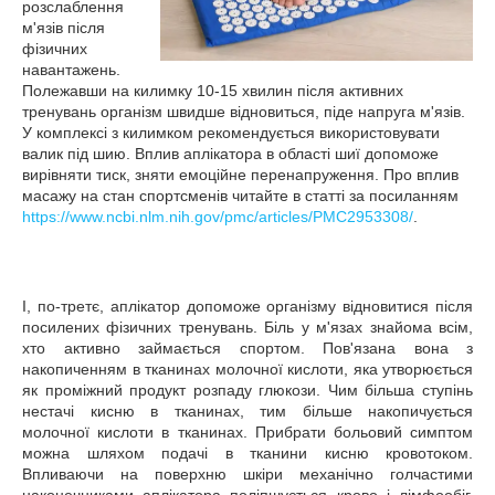
розслаблення
м'язів після
фізичних
навантажень.
Полежавши на килимку 10-15 хвилин після активних
тренувань організм швидше відновиться, піде напруга м'язів.
У комплексі з килимком рекомендується використовувати
валик під шию. Вплив аплікатора в області шиї допоможе
вирівняти тиск, зняти емоційне перенапруження. Про вплив
масажу на стан спортсменів читайте в статті за посиланням
https://www.ncbi.nlm.nih.gov/pmc/articles/PMC2953308/
.
І, по-третє, аплікатор допоможе організму відновитися після
посилених фізичних тренувань. Біль у м'язах знайома всім,
хто активно займається спортом. Пов'язана вона з
накопиченням в тканинах молочної кислоти, яка утворюється
як проміжний продукт розпаду глюкози. Чим більша ступінь
нестачі кисню в тканинах, тим більше накопичується
молочної кислоти в тканинах. Прибрати больовий симптом
можна шляхом подачі в тканини кисню кровотоком.
Впливаючи на поверхню шкіри механічно голчастими
наконечниками аплікатора поліпшується крово і лімфообіг,