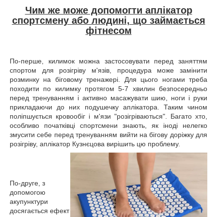
Чим же може допомогти аплікатор
спортсмену або людині, що займається
фітнесом
По-перше, килимок можна застосовувати перед заняттям
спортом для розігріву м'язів, процедура може замінити
розминку на біговому тренажері. Для цього ногами треба
походити по килимку протягом 5-7 хвилин безпосередньо
перед тренуванням і активно масажувати шию, ноги і руки
прикладаючи до них подушечку аплікатора. Таким чином
поліпшується кровообіг і м'язи "розігріваються". Багато хто,
особливо початківці спортсмени знають, як іноді нелегко
змусити себе перед тренуванням вийти на бігову доріжку для
розігріву, аплікатор Кузнєцова вирішить цю проблему.
По-друге, з
допомогою
акупунктури
досягається ефект