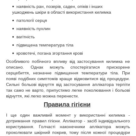
наявність ран, позерів, саден, опіків і інших
ушкоджень шкіри в області використання килимка
патології серця
наявність пухлин
вагітність
підвищена температура тіла
кровотечі, погана згортання крові
Особливого побічного впливу від застосування килимка не
описано. Однак можуть спостерігатися прискорене
серцебиття, незначне підвищення температури тіла. При
появі подібних симптомів краще відмовитися від процедури.
Сильні больові відчуття від застосування аплікатора терпіти
так само не варто, припустимо легке поколювання і больові
відчуття, які легко можна перенести.
Правила гігієни
І ще один важливий момент у використанні килимка -
дотримання правил гігієни. Аплікатор - засіб індивідуального
користування. Голчасті наконечники аплікатора можуть
проколювати шкірний покрив, тому після кожної процедури