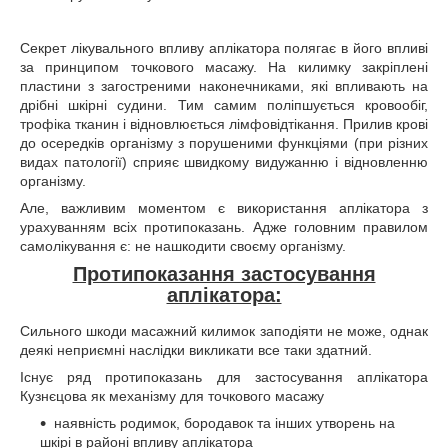
Секрет лікувального впливу аплікатора полягає в його впливі
за принципом точкового масажу. На килимку закріплені
пластини з загостреними наконечниками, які впливають на
дрібні шкірні судини. Тим самим поліпшується кровообіг,
трофіка тканин і відновлюється лімфовідтікання. Прилив крові
до осередків організму з порушеними функціями (при різних
видах патології) сприяє швидкому видужанню і відновленню
організму.
Але, важливим моментом є використання аплікатора з
урахуванням всіх протипоказань. Адже головним правилом
самолікування є: не нашкодити своєму організму.
Протипоказання застосування
аплікатора:
Сильного шкоди масажний килимок заподіяти не може, однак
деякі неприємні наслідки викликати все таки здатний.
Існує ряд протипоказань для застосування аплікатора
Кузнєцова як механізму для точкового масажу
наявність родимок, бородавок та інших утворень на
шкірі в районі впливу аплікатора