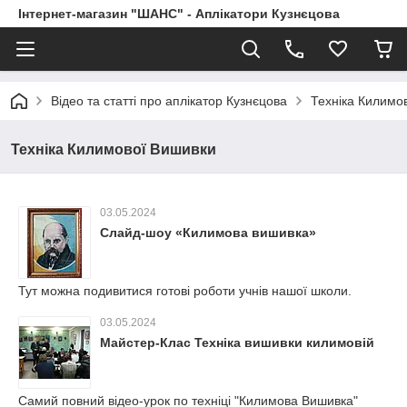
Інтернет-магазин "ШАНС" - Аплікатори Кузнєцова
Відео та статті про аплікатор Кузнєцова
Техніка Килимо
Техніка Килимової Вишивки
03.05.2024
Слайд-шоу «Килимова вишивка»
Тут можна подивитися готові роботи учнів нашої школи.
03.05.2024
Майстер-Клас Техніка вишивки килимовій
Самий повний відео-урок по техніці "Килимова Вишивка"