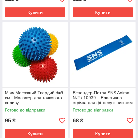
Купити
Купити
М'яч Масажний Твердий d=9
Еспандер-Петля SNS Animal
см - Масажер для точкового
№2 / 10939 – Еластична
впливу
стрічка для фітнесу з низьким
навантаженням
Готово до відправки
Готово до відправки
95
68
₴
₴
Купити
Купити