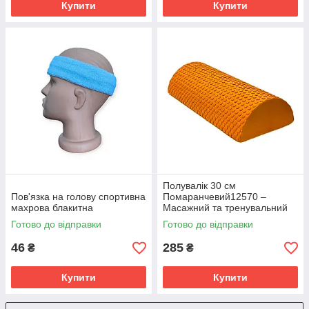
Купити
Купити
Полувалік 30 см
Пов'язка на голову спортивна
Помаранчевий12570 –
махрова блакитна
Масажний та тренувальний
аксесуар для вправ
Готово до відправки
Готово до відправки
46
285
₴
₴
Купити
Купити