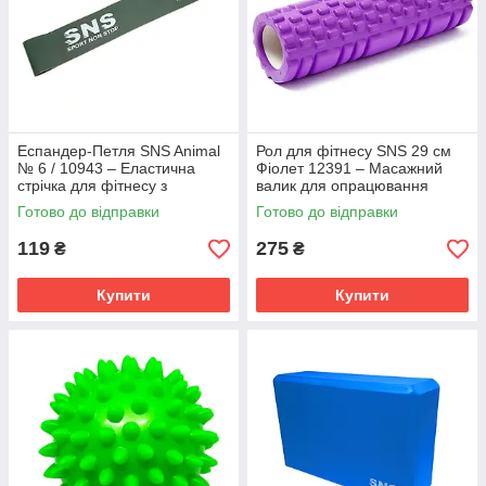
Еспандер-Петля SNS Animal
Рол для фітнесу SNS 29 см
№ 6 / 10943 – Еластична
Фіолет 12391 – Масажний
стрічка для фітнесу з
валик для опрацювання
регулюванням опору
м'язів та зняття напруги
Готово до відправки
Готово до відправки
119
275
₴
₴
Купити
Купити