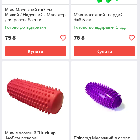
М'яч Масажний d=7 см
М'який / Надувний - Масажер
М'яч масажний твердий
для розслаблення
d=6.5 см
Готово до відправки
Готово до відправки 1 од.
75
76
₴
₴
Купити
Купити
М'яч масажний "Циліндр"
14х5см рожевий
Еліпсоїд Масажний в асорт.