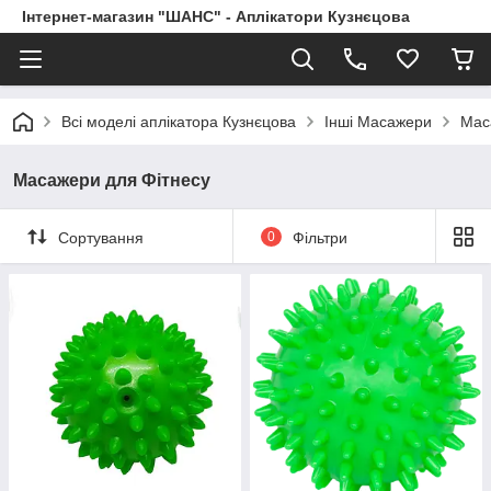
Інтернет-магазин "ШАНС" - Аплікатори Кузнєцова
Всі моделі аплікатора Кузнєцова
Інші Масажери
Мас
Масажери для Фітнесу
Сортування
0
Фільтри