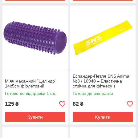
Еспандер-Петля SNS Animal
М'яч масажний "Циліндр"
№3 / 10940 – Еластична
14х5см фіолетовий
стрічка для фітнесу з
помірним навантаженням
Готово до відправки 1 од.
Готово до відправки
125
82
₴
₴
Купити
Купити