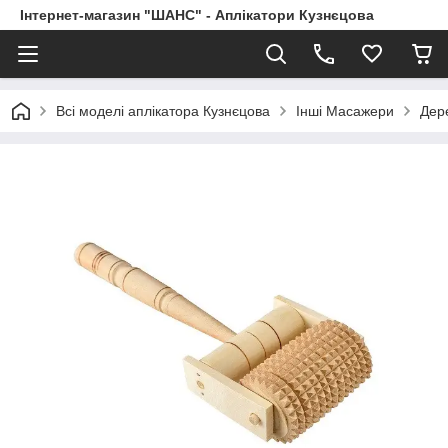
Інтернет-магазин "ШАНС" - Аплікатори Кузнєцова
Всі моделі аплікатора Кузнєцова
Інші Масажери
Дер