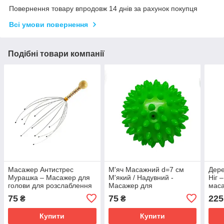
Повернення товару впродовж 14 днів за рахунок покупця
Всі умови повернення
Подібні товари компанії
Масажер Антистрес
М'яч Масажний d=7 см
Дере
Мурашка – Масажер для
М'який / Надувний -
Ніг 
голови для розслаблення
Масажер для
мас
розслаблення
розс
75
75
225
₴
₴
Купити
Купити