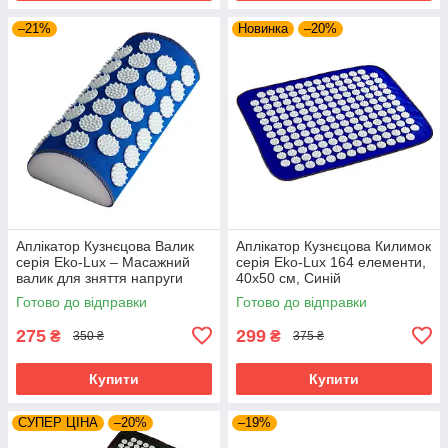
–21%
Новинка
–20%
Аплікатор Кузнєцова Валик
Аплікатор Кузнєцова Килимок
серія Eko-Lux – Масажний
серія Eko-Lux 164 елементи,
валик для зняття напруги
40x50 см, Синій
Готово до відправки
Готово до відправки
275
299
₴
₴
350 ₴
375 ₴
Купити
Купити
СУПЕР ЦІНА
–20%
–19%