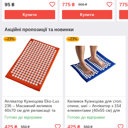
безпечного зберігання та
Чохол)
Чохо
95
775
775
₴
₴
900 ₴
транспортування
Купити
Купити
Акційні пропозиції та новинки
–23%
–23%
Аплікатор Кузнєцова Eko-Lux
Килимок Кузнєцова для стоп,
236 – Масажний килимок
спини, шиї – Аплікатор з 154
40x70 см для релаксації та
елементами (40x55 см) для
відновлення
точкового масажу
Готово до відправки
Готово до відправки
425
425
₴
₴
550 ₴
550 ₴