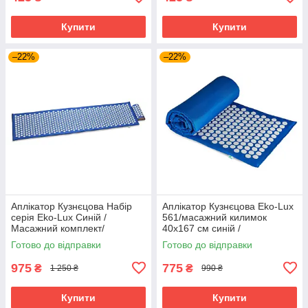
Купити
Купити
–22%
–22%
Аплікатор Кузнєцова Набір
Аплікатор Кузнєцова Eko-Lux
серія Eko-Lux Синій /
561/масажний килимок
Масажний комплект/
40x167 см синій /
Готово до відправки
Готово до відправки
975
775
₴
₴
1 250 ₴
990 ₴
Купити
Купити