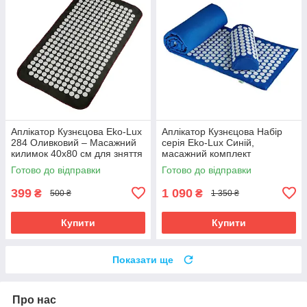
Аплікатор Кузнєцова Eko-Lux
Аплікатор Кузнєцова Набір
284 Оливковий – Масажний
серія Eko-Lux Синій,
килимок 40x80 см для зняття
масажний комплект
напруги
Готово до відправки
Готово до відправки
399
1 090
₴
₴
500 ₴
1 350 ₴
Купити
Купити
Показати ще
Про нас