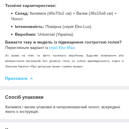
Технічні характеристики:
Склад:
Килимок (40х70х2 см) + Валик (36х15х8 см) +
Чохол.
Інтенсивність:
Помірна (серія Eko-Lux).
Виробник:
Universal (Україна).
Бажаєте таку ж модель із підвищеною гостротою голок?
Перегляньте варіант із
серії Eko-Max
.
Усі права на опис та фото належать виробнику. Будь-яке копіювання або
використання матеріалів без дозволу тягне за собою відповідальність згідно із
Законом України «Про авторське право і суміжні права».
Приховати
Спосіб упаковки
Килимок і валик упаковні в непромокаючий чохол, всередині
якого є інструкція.