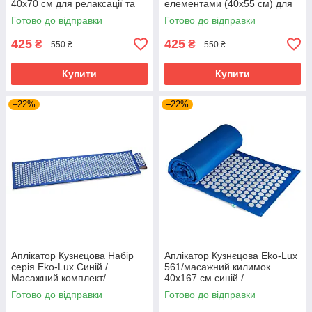
40x70 см для релаксації та
елементами (40x55 см) для
відновлення
точкового масажу
Готово до відправки
Готово до відправки
425
425
₴
₴
550 ₴
550 ₴
Купити
Купити
–22%
–22%
Аплікатор Кузнєцова Набір
Аплікатор Кузнєцова Eko-Lux
серія Eko-Lux Синій /
561/масажний килимок
Масажний комплект/
40x167 см синій /
Готово до відправки
Готово до відправки