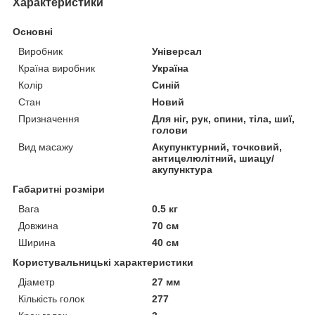
Характеристики
Основні
Виробник
Універсал
Країна виробник
Україна
Колір
Синій
Стан
Новий
Призначення
Для ніг, рук, спини, тіла, шиї,
голови
Вид масажу
Акупунктурний, точковий,
антицелюлітний, шиацу/
акупунктура
Габаритні розміри
Вага
0.5 кг
Довжина
70 см
Ширина
40 см
Користувальницькі характеристики
Діаметр
27 мм
Кількість голок
277