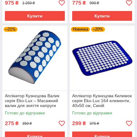
975
775
₴
₴
1 250 ₴
990 ₴
Купити
Купити
–21%
Новинка
–20%
Аплікатор Кузнєцова Валик
Аплікатор Кузнєцова Килимок
серія Eko-Lux – Масажний
серія Eko-Lux 164 елементи,
валик для зняття напруги
40x50 см, Синій
Готово до відправки
Готово до відправки
275
299
₴
₴
350 ₴
375 ₴
Купити
Купити