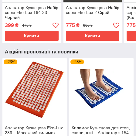
Аплікатор Кузнєцова Набір
Аплікатор Кузнєцова Набір
Аплі
серія Eko-Lux 164-33
серія Eko-Lux 2 Сірий
сері
Чорний
(Кил
Чохо
399
775
775
₴
₴
475 ₴
900 ₴
Купити
Купити
Акційні пропозиції та новинки
–23%
–23%
Аплікатор Кузнєцова Eko-Lux
Килимок Кузнєцова для стоп,
236 – Масажний килимок
спини, шиї – Аплікатор з 154