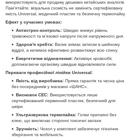
використовують для продажу дешевих китайських аналогів.
Пам'ятайте: візуальна схожість не замінить сертифіковану
якість Universal, медичний пластик та безпечну термопайку.
Ефект у сучасних умовах:
Антистрес-контроль:
Швидко знижує рівень
тривожності та м'язової напруги після напруженого дня.
Здоров'я хребта:
Валик знімає затиски в шийному
відділі, а килимок ефективно розвантажує всю спину.
Енергетичне відновлення:
Активізує кровообіг,
допомагаючи організму швидше відновлювати сили.
Переваги професійної лінійки Universal:
Якість від виробника:
Пряма гарантія та чесна ціна
без посередників у магазині «ШАНС».
Висновок СЕС:
Використовується лише
сертифікований первинний пластик, безпечний для
шкіри.
Ультразвукова термопайка:
Голки припаяні без
клею, що виключає сторонні токсичні запахи.
Зручність:
Чохол у комплекті забезпечує гігієнічне
зберігання та мобільність.