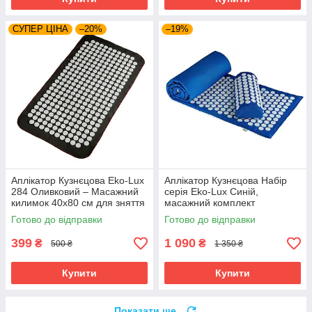
СУПЕР ЦІНА
–20%
–19%
Аплікатор Кузнєцова Eko-Lux
Аплікатор Кузнєцова Набір
284 Оливковий – Масажний
серія Eko-Lux Синій,
килимок 40x80 см для зняття
масажний комплект
напруги
Готово до відправки
Готово до відправки
399
1 090
₴
₴
500 ₴
1 350 ₴
Купити
Купити
Показати ще