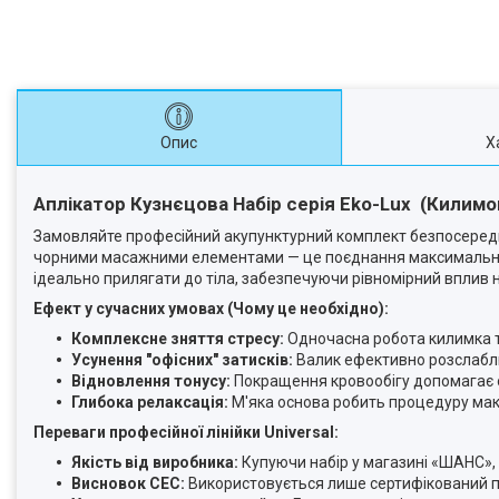
Опис
Х
Аплікатор Кузнєцова Набір серія Eko-Lux (Килимок
Замовляйте професійний акупунктурний комплект безпосередн
чорними масажними елементами — це поєднання максимальног
ідеально прилягати до тіла, забезпечуючи рівномірний вплив н
Ефект у сучасних умовах (Чому це необхідно):
Комплексне зняття стресу:
Одночасна робота килимка т
Усунення "офісних" затисків:
Валик ефективно розслаблює 
Відновлення тонусу:
Покращення кровообігу допомагає о
Глибока релаксація:
М'яка основа робить процедуру мак
Переваги професійної лінійки Universal:
Якість від виробника:
Купуючи набір у магазині «ШАНС», 
Висновок СЕС:
Використовується лише сертифікований пе