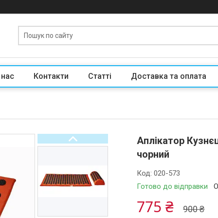
 нас
Контакти
Статті
Доставка та оплата
Аплікатор Кузнєц
чорний
Код:
020-573
Готово до відправки
О
775 ₴
900 ₴