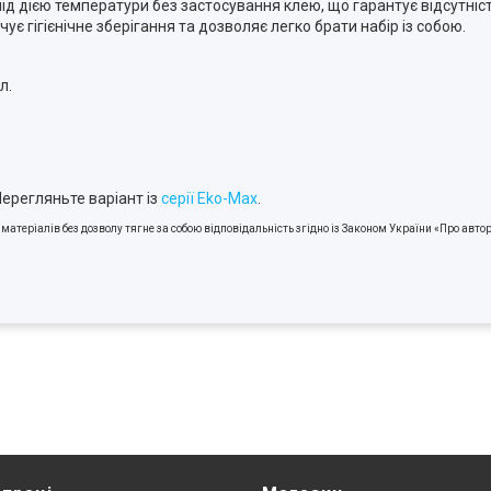
ід дією температури без застосування клею, що гарантує відсутніст
ує гігієнічне зберігання та дозволяє легко брати набір із собою.
л.
ерегляньте варіант із
серії Eko-Max
.
атеріалів без дозволу тягне за собою відповідальність згідно із Законом України «Про автор