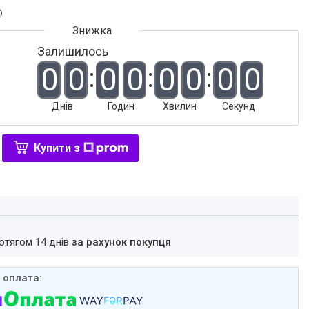
Залишилось
0
0
0
0
0
0
0
0
Днів
Годин
Хвилин
Секунд
Купити з
ротягом 14 днів
за рахунок покупця