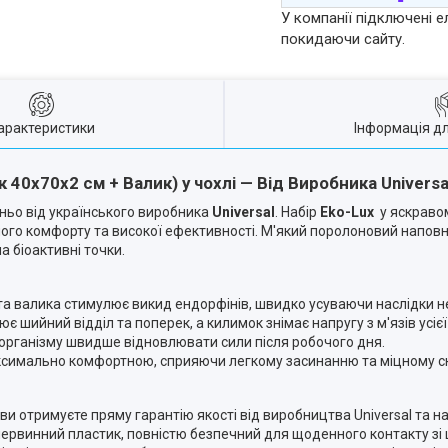
У компанії підключені е
покидаючи сайту.
арактеристики
Інформація д
 40х70х2 см + Валик) у чохлі — Від Виробника Universa
ьо від українського виробника
Universal
. Набір
Eko-Lux
у яскраво
о комфорту та високої ефективності. М'який поролоновий наповн
а біоактивні точки.
а валика стимулює викид ендорфінів, швидко усуваючи наслідки 
шийний відділ та поперек, а килимок знімає напругу з м'язів усієї
рганізму швидше відновлювати сили після робочого дня.
симально комфортною, сприяючи легкому засинанню та міцному с
ви отримуєте пряму гарантію якості від виробництва Universal та н
рвинний пластик, повністю безпечний для щоденного контакту зі 