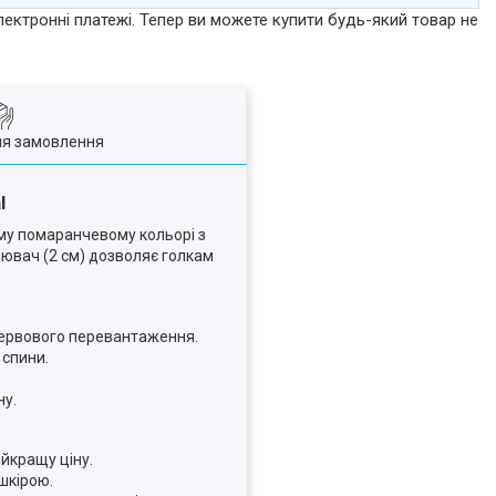
лектронні платежі. Тепер ви можете купити будь-який товар не
ля замовлення
l
му помаранчевому кольорі з
ювач (2 см) дозволяє голкам
нервового перевантаження.
 спини.
ну.
айкращу ціну.
шкірою.