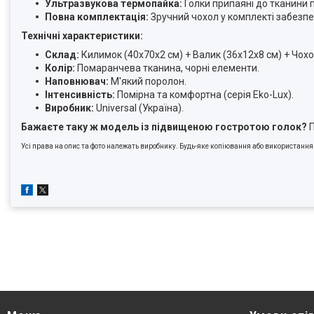
Ультразвукова термопайка:
Голки припаяні до тканини п
Повна комплектація:
Зручний чохол у комплекті забезпеч
Технічні характеристики:
Склад:
Килимок (40х70х2 см) + Валик (36х12х8 см) + Чохо
Колір:
Помаранчева тканина, чорні елементи.
Наповнювач:
М'який поролон.
Інтенсивність:
Помірна та комфортна (серія Eko-Lux).
Виробник:
Universal (Україна).
Бажаєте таку ж модель із підвищеною гостротою голок?
П
Усі права на опис та фото належать виробнику. Будь-яке копіювання або використання м