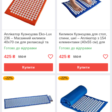
Аплікатор Кузнєцова Eko-Lux
Килимок Кузнєцова для стоп,
236 – Масажний килимок
спини, шиї – Аплікатор з 154
40x70 см для релаксації та
елементами (40x55 см) для
відновлення
точкового масажу
Готово до відправки
Готово до відправки
425
425
₴
₴
550 ₴
550 ₴
Купити
Купити
–22%
–22%