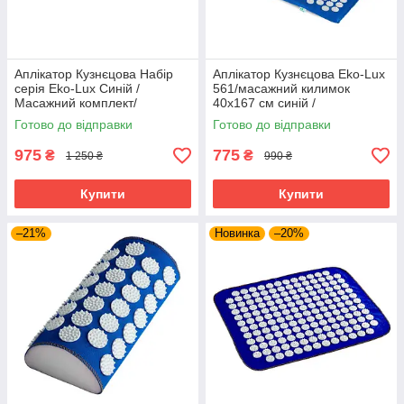
Аплікатор Кузнєцова Набір
Аплікатор Кузнєцова Eko-Lux
серія Eko-Lux Синій /
561/масажний килимок
Масажний комплект/
40x167 см синій /
Готово до відправки
Готово до відправки
975
775
₴
₴
1 250 ₴
990 ₴
Купити
Купити
–21%
Новинка
–20%