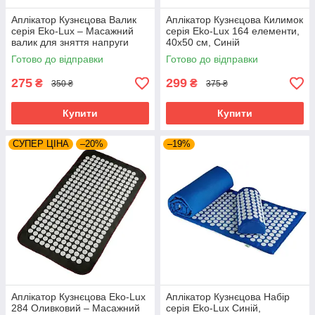
Аплікатор Кузнєцова Валик
Аплікатор Кузнєцова Килимок
серія Eko-Lux – Масажний
серія Eko-Lux 164 елементи,
валик для зняття напруги
40x50 см, Синій
Готово до відправки
Готово до відправки
275
299
₴
₴
350 ₴
375 ₴
Купити
Купити
СУПЕР ЦІНА
–20%
–19%
Аплікатор Кузнєцова Eko-Lux
Аплікатор Кузнєцова Набір
284 Оливковий – Масажний
серія Eko-Lux Синій,