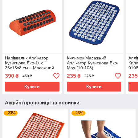
Напіввалик Аплікатор
Килимок Масажний
Аплі
Кузнєцова Eko-Lux
Аплікатор Кузнєцова Eko-
Кили
36x15x8 см – Масажний
Max (10-108)
0108
валик для релаксації та
для 
390
235
235
₴
₴
450 ₴
275 ₴
зняття напруги
Купити
Купити
Акційні пропозиції та новинки
–23%
–23%