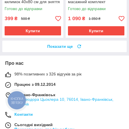
килимок 40x80 см для зняття
масажний комплект
напруги
Готово до відправки
Готово до відправки
399
1 090
₴
₴
500 ₴
1 350 ₴
Купити
Купити
Показати ще
Про нас
98% позитивних з 326 відгуків за рік
Працює з 09.12.2014
м. Івано-Франківськ
КНОПКА
вул. Теодора Цьоклера 10, 76014, Івано-Франківськ,
ЗВ'ЯЗКУ
Україна
Контакти
Сьогодні вихідний