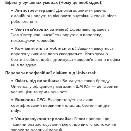
Ефект у сучасних умовах (Чому це необхідно):
Антистрес-терапія:
Допомагає знизити рівень
емоційної напруги та відновити внутрішній спокій після
робочого дня.
Зняття м'язових затисків:
Ефективно працює з
"комп'ютерною шиєю" та напругою в попереку,
покращуючи кровообіг.
Компактність та мобільність:
Завдяки відсутності
поролону килимок легко складається. Його зручно
брати з собою, щоб підтримувати здоров'я спини в офісі
чи в поїздках.
Переваги професійної лінійки від Universal:
Якість від виробника:
Ви купуєте товар бренду
Universal у офіційному магазині «ШАНС» — це гарантія
чесної ціни та оригінальності.
Висновок СЕС:
Використовується лише
сертифікований первинний пластик, безпечний для
шкіри.
Ультразвукова термопайка:
Голки припаяні до
тканини без застосування клею, що виключає токсичні
запахи та алергічні реакції.