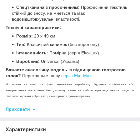
Спецтканина з просоченням:
Професійний текстиль
стійкий до зносу, не мнеться та має
водовідштовхувальні властивості.
Технічні характеристики:
Розмір:
29 х 49 см.
Тип:
Класичний килимок (без поролону).
Інтенсивність:
Помірна (серія Eko-Lux).
Виробник:
Universal (Україна).
Бажаєте аналогічну модель із підвищеною гостротою
голок?
Перегляньте нашу
серію Eko-Max
.
Усі права на опис та фото належать виробнику. Будь-яке копіювання або
використання матеріалів без дозволу тягне за собою відповідальність згідно із
Законом України «Про авторське право і суміжні права».
Приховати
Характеристики