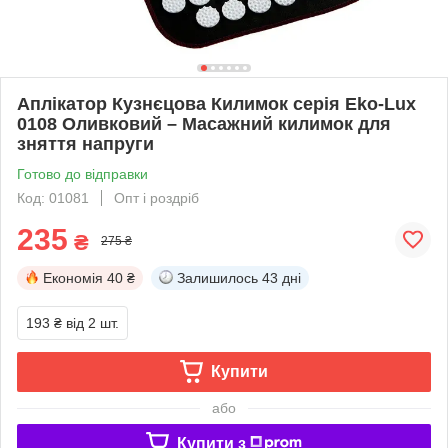
Аплікатор Кузнєцова Килимок серія Eko-Lux
0108 Оливковий – Масажний килимок для
зняття напруги
Готово до відправки
Код: 01081
Опт і роздріб
235
₴
275 ₴
Економія
40 ₴
Залишилось
43 дні
193 ₴
від 2 шт.
Купити
або
Купити з