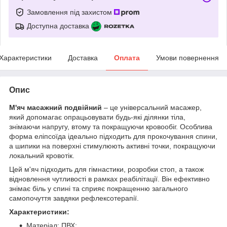
Замовлення під захистом
Доступна доставка
Характеристики
Доставка
Оплата
Умови повернення
Опис
М'яч масажний подвійний
– це універсальний масажер,
який допомагає опрацьовувати будь-які ділянки тіла,
знімаючи напругу, втому та покращуючи кровообіг. Особлива
форма еліпсоїда ідеально підходить для прокочування спини,
а шипики на поверхні стимулюють активні точки, покращуючи
локальний кровотік.
Цей м'яч підходить для гімнастики, розробки стоп, а також
відновлення чутливості в рамках реабілітації. Він ефективно
знімає біль у спині та сприяє покращенню загального
самопочуття завдяки рефлексотерапії.
Характеристики:
Матеріал: ПВХ;