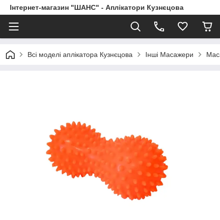
Інтернет-магазин "ШАНС" - Аплікатори Кузнєцова
Всі моделі аплікатора Кузнєцова
Інші Масажери
Мас