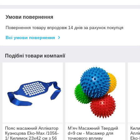
Умови повернення
Повернення товару впродовж 14 днів за рахунок покупця
Всі умови повернення
Подібні товари компанії
Пояс масажний Аплікатор
М'яч Масажний Твердий
Кил
Кузнєцова Eko-Max /1056-
d=9 см - Масажер для
Аплі
1/ Килимок 23x42 см з 56
точкового впливу
Eko