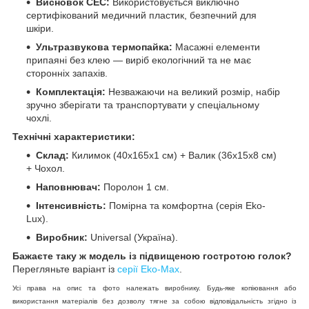
Висновок СЕС:
Використовується виключно
сертифікований медичний пластик, безпечний для
шкіри.
Ультразвукова термопайка:
Масажні елементи
припаяні без клею — виріб екологічний та не має
сторонніх запахів.
Комплектація:
Незважаючи на великий розмір, набір
зручно зберігати та транспортувати у спеціальному
чохлі.
Технічні характеристики:
Склад:
Килимок (40х165х1 см) + Валик (36х15х8 см)
+ Чохол.
Наповнювач:
Поролон 1 см.
Інтенсивність:
Помірна та комфортна (серія Eko-
Lux).
Виробник:
Universal (Україна).
Бажаєте таку ж модель із підвищеною гостротою голок?
Перегляньте варіант із
серії Eko-Max
.
Усі права на опис та фото належать виробнику. Будь-яке копіювання або
використання матеріалів без дозволу тягне за собою відповідальність згідно із