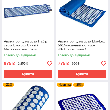
Аплікатор Кузнєцова Набір
Аплікатор Кузнєцова Eko-Lux
серія Eko-Lux Синій /
561/масажний килимок
Масажний комплект/
40x167 см синій /
Готово до відправки
Готово до відправки
975
775
₴
₴
1 250 ₴
990 ₴
Купити
Купити
–21%
Новинка
–20%