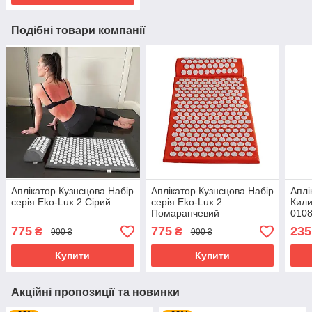
Подібні товари компанії
Аплікатор Кузнєцова Набір
Аплікатор Кузнєцова Набір
Аплі
серія Eko-Lux 2 Сірий
серія Eko-Lux 2
Кили
Помаранчевий
0108
для 
775
775
235
₴
₴
900 ₴
900 ₴
Купити
Купити
Акційні пропозиції та новинки