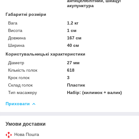
антицелюлітний, шиацу/
акупунктура
Габаритні розміри
Вага
1.2 кг
Висота
1 см
Довжина
167 см
Ширина
40 см
Користувальницькі характеристики
Діаметр
27 мм
Кількість голок
618
Крок голок
3
Склад голок
Пластик
Тип масажеру
Набір: (килимок + валик)
Приховати
Умови доставки
Нова Пошта