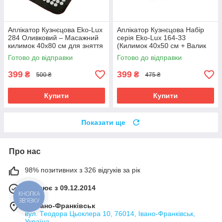
Аплікатор Кузнєцова Eko-Lux
Аплікатор Кузнєцова Набір
284 Оливковий – Масажний
серія Eko-Lux 164-33
килимок 40x80 см для зняття
(Килимок 40x50 см + Валик
напруги
24x12x6 см)
Готово до відправки
Готово до відправки
399
399
₴
₴
500 ₴
475 ₴
Купити
Купити
Показати ще
Про нас
98% позитивних з 326 відгуків за рік
Працює з 09.12.2014
КНОПКА
ЗВ'ЯЗКУ
м. Івано-Франківськ
вул. Теодора Цьоклера 10, 76014, Івано-Франківськ,
Україна