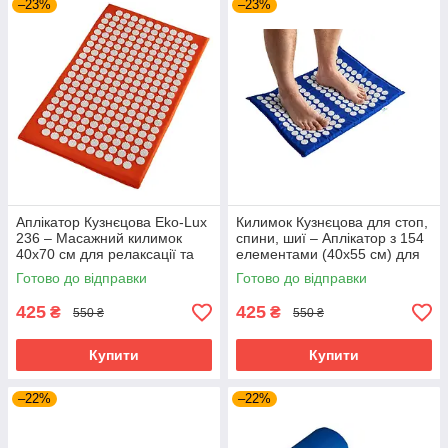
–23%
–23%
Аплікатор Кузнєцова Eko-Lux
Килимок Кузнєцова для стоп,
236 – Масажний килимок
спини, шиї – Аплікатор з 154
40x70 см для релаксації та
елементами (40x55 см) для
відновлення
точкового масажу
Готово до відправки
Готово до відправки
425
425
₴
₴
550 ₴
550 ₴
Купити
Купити
–22%
–22%