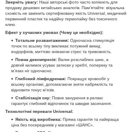
Зверніть увагу:
Наші авторські фото часто копіюють для
продажу дешевих китайських аналогів. Пам'ятайте: візуальна
схожість не замінить сертифіковану якість Universal, медичний
первинний пластик та надійну термопайку без токсичного
клею.
Ефект у сучасних умовах (Чому це необхідно):
Тотальне розвантаження:
Одночасна стимуляція
точок по всьому тілу викликає потужний викид
ендорфінів, миттєво знімаючи стрес та тривожність.
Повна декомпресія:
Валик розслаблює шию, а
довгий килимок усуває затиски у хребті, попереку та
м'язах ніг одночасно.
Глибокий лімфодренаж:
Покращує кровообіг у
всьому організмі, допомагаючи зняти набряклість та
відновити тонус м'язів.
Стабілізація сну:
Повне занурення в релакс
гарантує глибокий відпочинок та швидке засинання.
Технологічні переваги Universal:
Якість від виробника:
Пряма гарантія та найкраща
ціна без посередників у магазині «ШАНС».