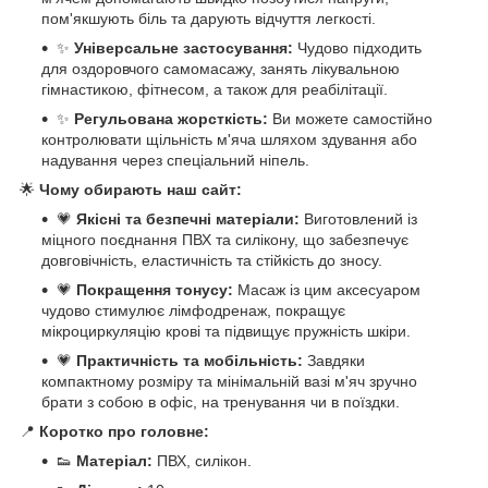
пом'якшують біль та дарують відчуття легкості.
✨
Універсальне застосування:
Чудово підходить
для оздоровчого самомасажу, занять лікувальною
гімнастикою, фітнесом, а також для реабілітації.
✨
Регульована жорсткість:
Ви можете самостійно
контролювати щільність м'яча шляхом здування або
надування через спеціальний ніпель.
🌟
Чому обирають наш сайт:
💗
Якісні та безпечні матеріали:
Виготовлений із
міцного поєднання ПВХ та силікону, що забезпечує
довговічність, еластичність та стійкість до зносу.
💗
Покращення тонусу:
Масаж із цим аксесуаром
чудово стимулює лімфодренаж, покращує
мікроциркуляцію крові та підвищує пружність шкіри.
💗
Практичність та мобільність:
Завдяки
компактному розміру та мінімальній вазі м'яч зручно
брати з собою в офіс, на тренування чи в поїздки.
📍
Коротко про головне:
👟
Матеріал:
ПВХ, силікон.