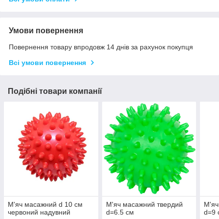
Умови повернення
Повернення товару впродовж 14 днів за рахунок покупця
Всі умови повернення
Подібні товари компанії
М'яч масажний d 10 см
М'яч масажний твердий
М'яч
червоний надувний
d=6.5 см
d=9 