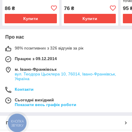
точк
86
76
95
₴
₴
Купити
Купити
Про нас
98% позитивних з 326 відгуків за рік
Працює з 09.12.2014
м. Івано-Франківськ
вул. Теодора Цьоклера 10, 76014, Івано-Франківськ,
Україна
Контакти
Сьогодні вихідний
Показати весь графік роботи
КНОПКА
Про нас
ЗВ'ЯЗКУ