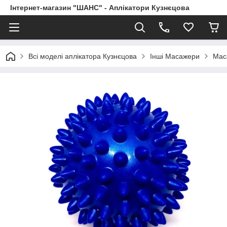
Інтернет-магазин "ШАНС" - Аплікатори Кузнєцова
Всі моделі аплікатора Кузнєцова
Інші Масажери
Мас