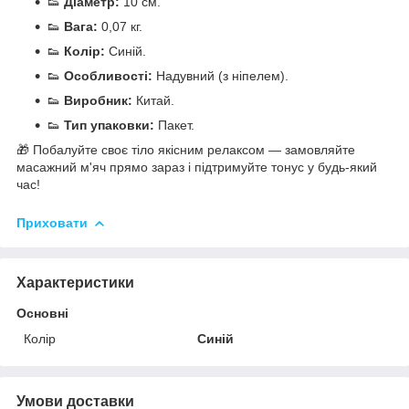
👟
Діаметр:
10 см.
👟
Вага:
0,07 кг.
👟
Колір:
Синій.
👟
Особливості:
Надувний (з ніпелем).
👟
Виробник:
Китай.
👟
Тип упаковки:
Пакет.
🎁 Побалуйте своє тіло якісним релаксом — замовляйте
масажний м'яч прямо зараз і підтримуйте тонус у будь-який
час!
Приховати
Характеристики
Основні
Колір
Синій
Умови доставки