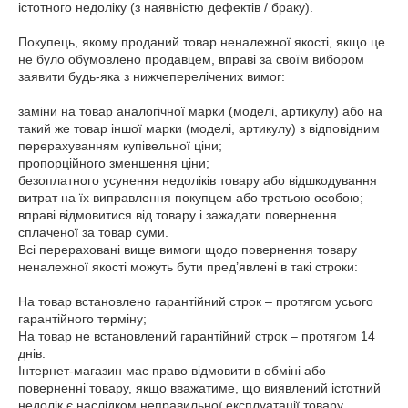
істотного недоліку (з наявністю дефектів / браку).

Покупець, якому проданий товар неналежної якості, якщо це 
не було обумовлено продавцем, вправі за своїм вибором 
заявити будь-яка з нижчеперелічених вимог:

заміни на товар аналогічної марки (моделі, артикулу) або на 
такий же товар іншої марки (моделі, артикулу) з відповідним 
перерахуванням купівельної ціни;

пропорційного зменшення ціни;

безоплатного усунення недоліків товару або відшкодування 
витрат на їх виправлення покупцем або третьою особою;

вправі відмовитися від товару і зажадати повернення 
сплаченої за товар суми.

Всі перераховані вище вимоги щодо повернення товару 
неналежної якості можуть бути пред’явлені в такі строки:

На товар встановлено гарантійний строк – протягом усього 
гарантійного терміну;

На товар не встановлений гарантійний строк – протягом 14 
днів.

Інтернет-магазин має право відмовити в обміні або 
поверненні товару, якщо вважатиме, що виявлений істотний 
недолік є наслідком неправильної експлуатації товару.
